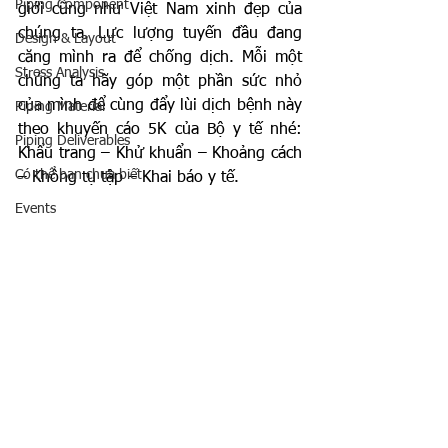
Piping Component
giới cũng như Việt Nam xinh đẹp của 
chúng ta. Lực lượng tuyến đầu đang 
Design & Layout
căng mình ra để chống dịch. Mỗi một 
Stress Analysis
chúng ta hãy góp một phần sức nhỏ 
của mình để cùng đẩy lùi dịch bệnh này 
Piping Material
theo khuyến cáo 5K của Bộ y tế nhé: 
Piping Deliverables
Khẩu trang – Khử khuẩn – Khoảng cách 
Có thể bạn chưa biết
– Không tụ tập – Khai báo y tế.
Events