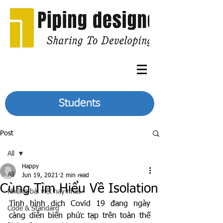
Students
Post
All
Happy
All
Jun 19, 2021
2 min read
Cùng Tìm Hiểu Về Isolation
Những bài viết hay nhất
Tình hình dịch Covid 19 đang ngày 
Code & Standard
càng diễn biến phức tạp trên toàn thế 