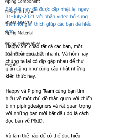
Piping Component
Bài viết này đã được cập nhật lại ngày 
Design & Layout
31-July-2021 với phần video bổ sung 
Stress Analysis
thêm lời giải thích giúp các bạn dễ hiểu 
hơn.
Piping Material
Piping Deliverables
Happy xin chào tất cả các bạn, một 
tuần trôi qua thật nhanh. Và hôm nay 
Có thể bạn chưa biết
chúng ta lại có dịp gặp nhau để thư 
Events
giãn cũng như cùng cập nhật những 
kiến thức hay.
Happy và Piping Team cùng bạn tìm 
hiểu về một chủ đề thân quen với chiến 
binh pipingdesigners và rất quan trọng 
với những bạn mới bắt đầu đó là cách 
đọc bản vẽ P&ID.
Và làm thể nào để có thể đọc hiểu 