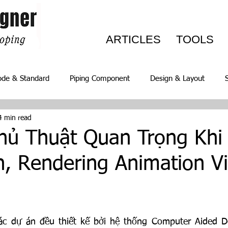
ARTICLES
TOOLS
ode & Standard
Piping Component
Design & Layout
4 min read
ables
Có thể bạn chưa biết
Events
hủ Thuật Quan Trọng Khi
n, Rendering Animation V
c dự án đều thiết kế bởi hệ thống Computer Aided De