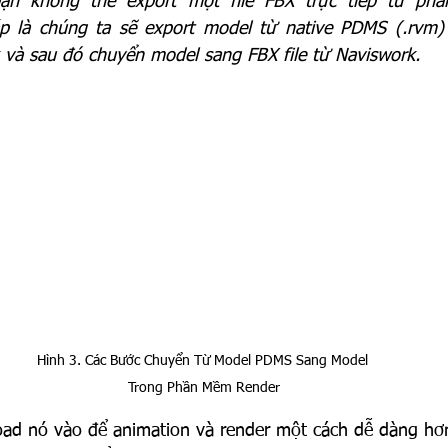
bạn không thể export một file FBX trực tiếp từ p
p là chúng ta sẽ export model từ native PDMS (.rvm) và 
k và sau đó chuyển model sang FBX file từ Naviswork.
Hình 3. Các Bước Chuyển Từ Model PDMS Sang Model 
Trong Phần Mềm Render
load nó vào để animation và render một cách dễ dàng hơ