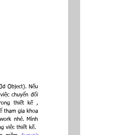
d Object). Nếu 
iệc chuyển đổi 
ng thiết kế , 
ể tham gia khoa 
k nhé. Mình      
 việc thiết kế. 