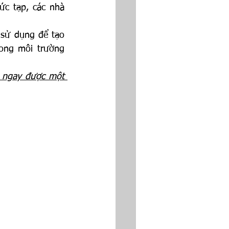
c tạp, các nhà 
 sử dụng để tạo 
rong môi trường 
a ngay được một 