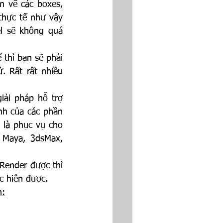
 vẽ các boxes, 
hực tế như vậy 
l sẽ không quá 
thì bạn sẽ phải 
 Rất rất nhiều 
ải pháp hỗ trợ 
nh của các phần 
 là phục vụ cho 
Maya, 3dsMax, 
Render được thì 
c hiện được.
n: