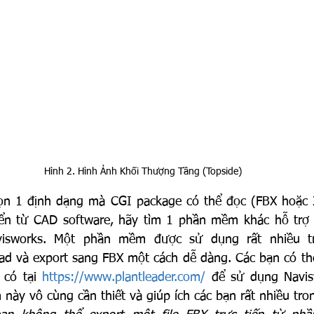
Hình 2. Hình Ảnh Khối Thượng Tầng (Topside)
ọn 1 định dạng mà CGI package có thể đọc (FBX hoặc 3
n từ CAD software, hãy tìm 1 phần mềm khác hỗ trợ v
isworks. Một phần mềm được sử dụng rất nhiều tro
oad và export sang FBX một cách dễ dàng. Các bạn có th
có tại 
https://www.plantleader.com/
 để sử dụng Naviswor
ày vô cùng cần thiết và giúp ích các bạn rất nhiều trong