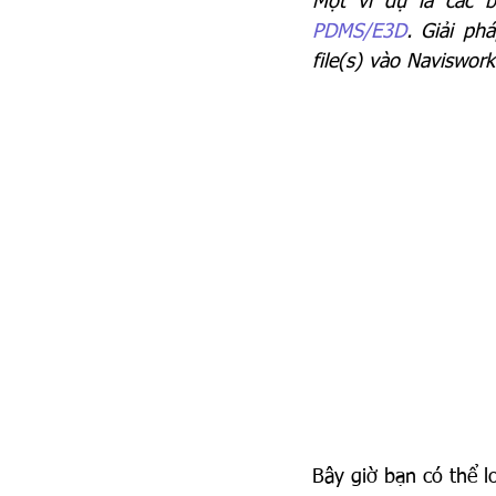
Một ví dụ là các 
PDMS/E3D
. Giải phá
file(s) vào Naviswor
Bây giờ bạn có thể 