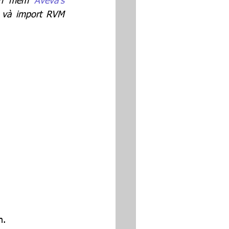
hần mềm 
Aveva’s 
import RVM      
n.