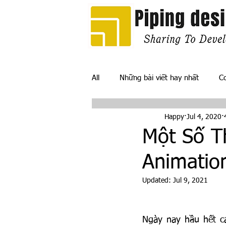
All
Những bài viết hay nhất
C
Happy
Jul 4, 2020
Piping Material
Piping Deliver
Một Số T
Animatio
Updated:
Jul 9, 2021
Ngày nay hầu hết cá