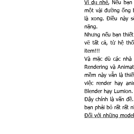
Ví dụ nhé
, Nếu bạn 
một vài đường ống b
là xong. Điều này s
nặng.
Nhưng nếu bạn thiết 
vẽ tất cả, từ hệ th
item!!!
Và mặc dù các nhà 
Rendering và Animati
mềm này vẫn là thiế
việc render hay a
Blender hay Lumion.
Đây chính là vấn đề.
bạn phải bỏ rất rất 
Đối với những model