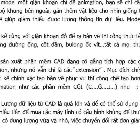
model một giàn khoan chỉ để animation, bạn sẽ chỉ cần
ộ khung bên ngoài, gán thêm vật liệu cho nhìn giống t
ẽ giúp giảm thiểu được lượng thông tin dự liệu. Mode
kế cùng với giàn khoan đó để ra bản vẽ thi công thực tế 
ống đường ống, cột dầm, bulong ốc vít…tất cả mọi thứ.
sản xuất phần mềm CAD đang cố gắng tích hợp các gi
on, nhưng nó vẫn chỉ là các “extension” . Mục đích chí
t kế chính xác tạo bản vẽ phục vụ thi công chế tạo hơn
nimation như các phần mềm CGI (C….G….I…) như  : 
 Lượng dữ liệu từ CAD là quá lớn và để có thể sử dụng 
nhiều tiền để mua các máy tính có cấu hình khủng để thự
 có dung lượng vừa và nhỏ, việc chuyển đổi rất đơn giả