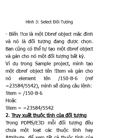
Hình 3: Select Đối Tượng
- Biến !!ce là một Dbref object mặc đinh 
và nó là đối tượng đang được chọn. 
Bạn cũng có thể tự tạo một dbref object 
và gán cho nó một đối tượng bất kỳ.
Ví dụ trong Sample project, mình tạo 
một dbref object tên !Item và gán cho 
nó element tên /150-B-6 (ref 
=23584/5542), mình sẽ dùng câu lệnh:
!item = /150-B-6
Hoặc
!item = =23584/5542
2. 
Truy xuất thuộc tính của đối tượng
Trong PDMS/E3D mỗi đối tượng đều 
chưa một loạt các thuộc tính hay 