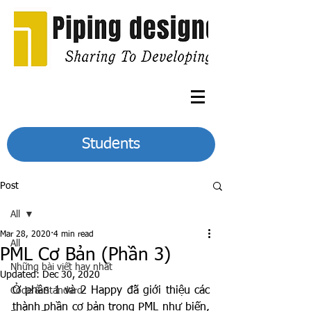
Students
Post
All
Mar 28, 2020
4 min read
All
PML Cơ Bản (Phần 3)
Những bài viết hay nhất
Updated:
Dec 30, 2020
Ở phần 1 và 2 Happy đã giới thiệu các 
Code & Standard
thành phần cơ bản trong PML như biến, 