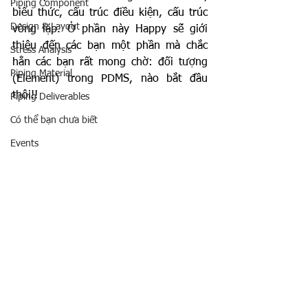
Piping Component
biểu thức, cấu trúc điều kiện, cấu trúc 
Design & Layout
vòng lặp. Ở phần này Happy sẽ giới 
thiệu đến các bạn một phần mà chắc 
Stress Analysis
hẳn các bạn rất mong chờ: đối tượng 
Piping Material
(Element) trong PDMS, nào bắt đầu 
thôi!!
Piping Deliverables
Có thể bạn chưa biết
Events