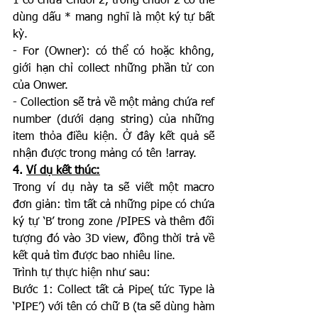
1 có chứa Chuỗi 2, trong chuỗi 2 có thể 
dùng dấu * mang nghĩ là một ký tự bất 
kỳ.
- For (Owner): có thể có hoặc không, 
giới hạn chỉ collect những phần tử con 
của Onwer.
- Collection sẽ trả về một mảng chứa ref 
number (dưới dạng string) của những 
item thỏa điều kiện. Ở đây kết quả sẽ 
nhận được trong mảng có tên !array.
4. 
Ví dụ kết thúc:
Trong ví dụ này ta sẽ viết một macro 
đơn giản: tìm tất cả những pipe có chứa 
ký tự ‘B’ trong zone /PIPES và thêm đối 
tượng đó vào 3D view, đồng thời trả về 
kết quả tìm được bao nhiêu line.
Trình tự thực hiện như sau:
Bước 1: Collect tất cả Pipe( tức Type là 
‘PIPE’) với tên có chữ B (ta sẽ dùng hàm 