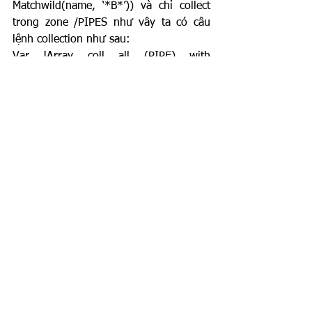
Matchwild(name, ‘*B*’)) và chỉ collect 
trong zone /PIPES như vây ta có câu 
lệnh collection như sau:
Var !Array coll all (PIPE) with 
(Matchwild(name, ‘*B*’)) for /PIPES
Bước 2: Dùng vòng lặp do chạy qua 
từng element trong mảng !Array, 
selection đối tượng đó, và add đối 
tượng ra 3D view( dùng lệnh Add CE)
Bước 3: trả về số lượng pipe đã collect 
được
Ta có code như sau:
--Collect item with name contains char B
Var !Array coll all (PIPE) with 
(Matchwild(name, ‘*B*’)) for /PIPES
--Loop through every item in array
Do !element val !Array
 --slelect element
!!ce = $!element