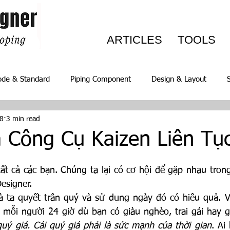
ARTICLES
TOOLS
ode & Standard
Piping Component
Design & Layout
8
3 min read
ables
Có thể bạn chưa biết
Events
à Công Cụ Kaizen Liên Tụ
 tất cả các bạn. Chúng ta lại có cơ hội để gặp nhau trong
esigner.
 ta quyết trân quý và sử dụng ngày đó có hiệu quả. Vũ
 mỗi người 24 giờ dù bạn có giàu nghèo, trai gái hay g
uý giá. Cái quý giá phải là sức mạnh của thời gian
. Ai