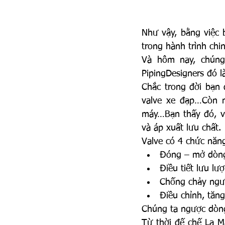
Như vậy, bằng việc 
trong hành trình chi
Và hôm nay, chúng
PipingDesigners đó l
Chắc trong đời bạn 
valve xe đạp…Còn nh
máy…Bạn thấy đó, va
và áp xuất lưu chất.
Valve có 4 chức năn
Đóng – mở dòn
Điều tiết lưu lư
Chống chảy ngư
Điều chỉnh, tăn
Chúng ta ngược dòng 
Từ thời đế chế La M