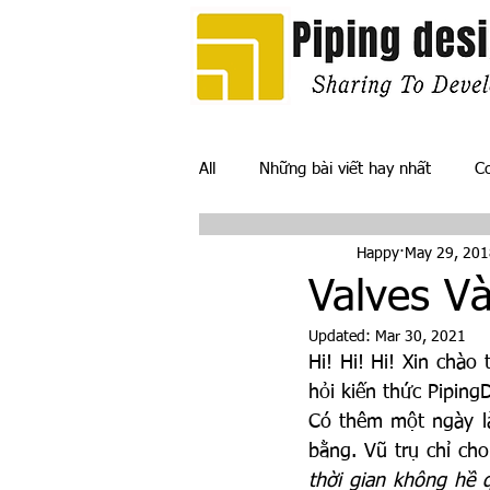
All
Những bài viết hay nhất
C
Happy
May 29, 201
Piping Material
Piping Deliver
Valves V
Updated:
Mar 30, 2021
Hi! Hi! Hi! Xin chào
hỏi kiến thức PipingD
Có thêm một ngày là
bằng. Vũ trụ chỉ cho
thời gian không hề q