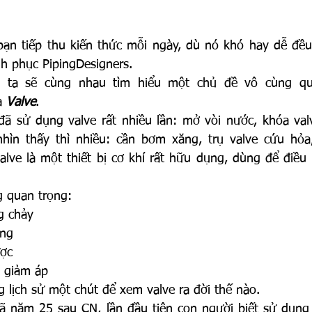
bạn tiếp thu kiến thức mỗi ngày, dù nó khó hay dễ đều 
nh phục PipingDesigners.
 ta sẽ cùng nhau tìm hiểu một chủ đề vô cùng qua
à 
Valve
.
đã sử dụng valve rất nhiều lần: mở vòi nước, khóa valv
ìn thấy thì nhiều: cần bơm xăng, trụ valve cứu hỏa,
lve là một thiết bị cơ khí rất hữu dụng, dùng để điều 
g quan trọng:
g chảy
ợng
ợc
g giảm áp
lịch sử một chút để xem valve ra đời thế nào.
ã năm 25 sau CN, lần đầu tiên con người biết sử dụng V