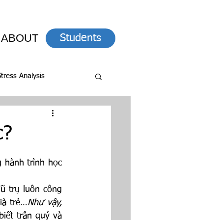
ABOUT
Students
Stress Analysis
c?
 hành trình học 
 trụ luôn công 
ià trẻ…
Như vậy, 
 biết trân quý và 