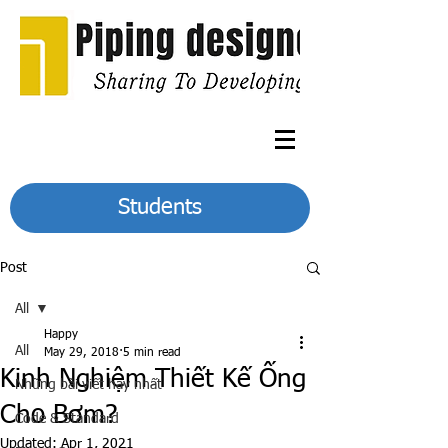
Students
Post
All
Happy
All
May 29, 2018
5 min read
Kinh Nghiệm Thiết Kế Ống
Những bài viết hay nhất
Cho Bơm?
Code & Standard
Updated:
Apr 1, 2021