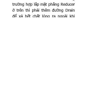
trường hợp lắp mặt phẳng Reducer 
ở trên thì phải thêm đường Drain 
để xả hết chất lỏng ra ngoài khi 
không hoạt động.
2.Thiết kế đầu xả – Discharge line
Đầu xả thường bao gồm các thành 
phần: Concentric Reducer, Elbow, 
Check Valve, Isolation Valve, 
Expansion Joint, Pipe Support.
Nên lắp thêm cặp flange để có 
đoạn removable spool giúp dễ 
dàng tháo dỡ khi bảo trì bơm.
Trong trường hợp đầu xả là thẳng 
đứng, thì Check valve là dạng 
wafer check valve được lắp hướng 
theo chiều dòng chảy có tác dụng 
bảo vệ máy bơm tránh khỏi tắc 
nước và ngăn không cho nước chảy 