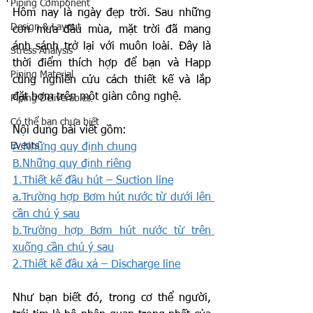
Piping Component
Hôm nay là ngày đẹp trời. Sau những 
Design & Layout
cơn mưa đầu mùa, mặt trời đã mang 
ánh sánh trở lại với muôn loài. Đây là 
Stress Analysis
thời điểm thích hợp để bạn và Happ 
Piping Material
cùng nghiên cứu cách thiết kế và lắp 
đặt bơm trên một giàn công nghệ.
Piping Deliverables
Có thể bạn chưa biết
Nội dung bài viết gồm:
Events
A.Những quy định chung
B.Những quy định riêng
1.Thiết kế đầu hút – Suction line
a.Trường hợp Bơm hút nước từ dưới lên 
cần chú ý sau
b.Trường hợp Bơm hút nước từ trên 
xuống cần chú ý sau
2.Thiết kế đầu xả – Discharge line
Như bạn biết đó, trong cơ thể người, 