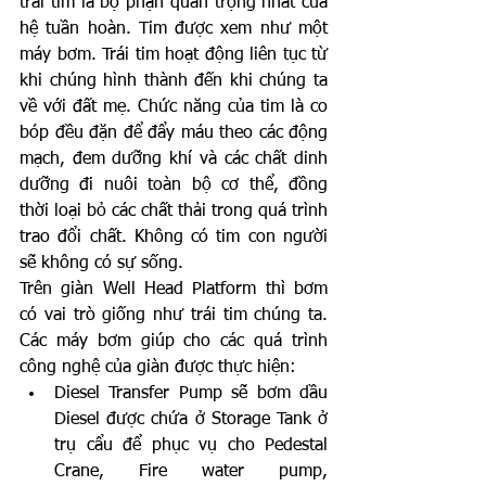
trái tim là bộ phận quan trọng nhất của 
hệ tuần hoàn. Tim được xem như một 
máy bơm. Trái tim hoạt động liên tục từ 
khi chúng hình thành đến khi chúng ta 
về với đất mẹ. Chức năng của tim là co 
bóp đều đặn để đẩy máu theo các động 
mạch, đem dưỡng khí và các chất dinh 
dưỡng đi nuôi toàn bộ cơ thể, đồng 
thời loại bỏ các chất thải trong quá trình 
trao đổi chất. Không có tim con người 
sẽ không có sự sống.
Trên giàn Well Head Platform thì bơm 
có vai trò giống như trái tim chúng ta. 
Các máy bơm giúp cho các quá trình 
công nghệ của giàn được thực hiện:
Diesel Transfer Pump sẽ bơm dầu 
Diesel được chứa ở Storage Tank ở 
trụ cẩu để phục vụ cho Pedestal 
Crane, Fire water pump, 