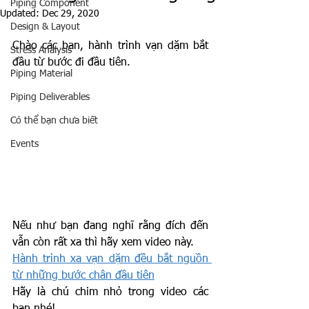
Piping Component
Updated:
Dec 29, 2020
Design & Layout
Chào các bạn, hành trình vạn dặm bắt 
Stress Analysis
đầu từ bước đi đầu tiên. 
Piping Material
Piping Deliverables
Có thể bạn chưa biết
Events
Nếu như bạn đang nghĩ rằng đích đến 
vẫn còn rất xa thì hãy xem video này.
Hành trình xa vạn dặm đều bắt nguồn 
từ những bước chân đầu tiên
Hãy là chú chim nhỏ trong video các 