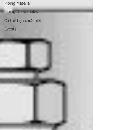
Piping Material
Piping Deliverables
Có thể bạn chưa biết
Events