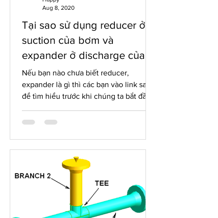
Aug 8, 2020
Tại sao sử dụng reducer ở
suction của bơm và
expander ở discharge của
bơm?
Nếu bạn nào chưa biết reducer,
expander là gì thì các bạn vào link sau
để tìm hiểu trước khi chúng ta bắt đầu
bài blog này nhé. Piping...