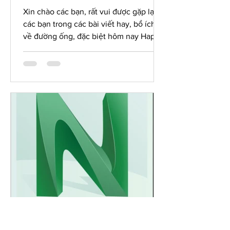
nhấc)
Xin chào các bạn, rất vui được gặp lại
các bạn trong các bài viết hay, bổ ích
về đường ống, đặc biệt hôm nay Happy
tiếp tục cùng các bạn...
Happy
May 16, 2020