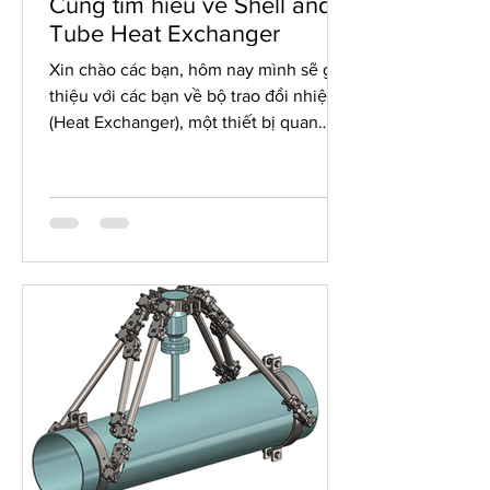
Cùng tìm hiểu về Shell and
Tube Heat Exchanger
Xin chào các bạn, hôm nay mình sẽ giới
thiệu với các bạn về bộ trao đổi nhiệt
(Heat Exchanger), một thiết bị quan
trọng trong hệ thống công trình dầu
khí. Trong các công trình dầu khí, Heat
Exchanger và hệ thống đường ống
(Piping) đi kèm là một thể thống nhất
không thể tách rời. Việc thiết kế đường
ống không chỉ đơn thuần là dẫn lưu
chất, mà còn là bài toán về an toàn, ứng
suất nhiệt và không gian vận hành. Nào
giờ hãy cùng mình tìm hiểu kiến thức
mới về Heat Exchanger cụ thể